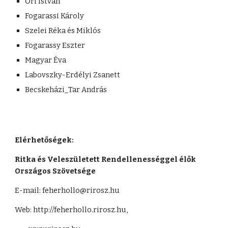
Őri István
Fogarassi Károly
Szelei Réka és Miklós
Fogarassy Eszter
Magyar Éva
Labovszky-Erdélyi Zsanett
Becskeházi_Tar András
Elérhetőségek:
Ritka és Veleszületett Rendellenességgel élők 
Országos Szövetsége
E-mail: feherhollo@rirosz.hu
Web: http://feherhollo.rirosz.hu,