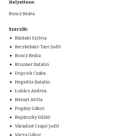
Helyettese:
Boncz Beáta
Szerzők:
Bánlaki Szilvia
Becskeházi-Tarr Judit
Boncz Beáta
Brunner Katalin
Dupcsik Csaba
Hegedüs Katalin
Lukács Andrea
Német Attila
Pogány Gábor
Repárszky Ildikó
Váradiné Csapó Judit
Varga Gábor