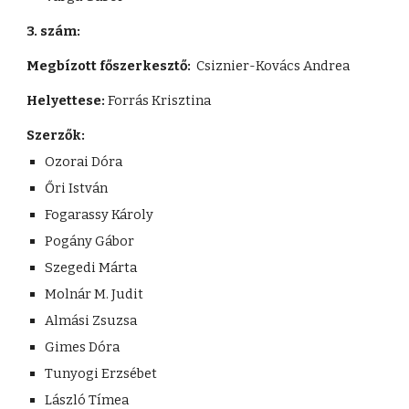
3. szám: 
Megbízott főszerkesztő:  
Csiznier-Kovács Andrea 
Helyettese:
 Forrás Krisztina
Szerzők:  
Ozorai Dóra
Őri István
Fogarassy Károly
Pogány Gábor
Szegedi Márta
Molnár M. Judit
Almási Zsuzsa
Gimes Dóra
Tunyogi Erzsébet
László Tímea