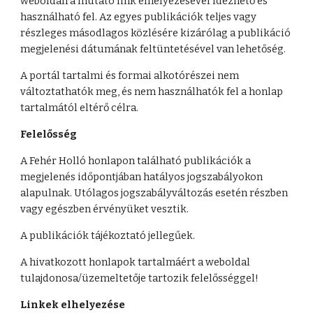
weboldalra mutató link elhelyezésével idézhető és 
használható fel. Az egyes publikációk teljes vagy 
részleges másodlagos közlésére kizárólag a publikáció 
megjelenési dátumának feltüntetésével van lehetőség.
A portál tartalmi és formai alkotórészei nem 
változtathatók meg, és nem használhatók fel a honlap 
tartalmától eltérő célra.
Felelősség
A Fehér Holló honlapon található publikációk a 
megjelenés időpontjában hatályos jogszabályokon 
alapulnak. Utólagos jogszabályváltozás esetén részben 
vagy egészben érvényüket vesztik.
A publikációk tájékoztató jellegűek.
A hivatkozott honlapok tartalmáért a weboldal 
tulajdonosa/üzemeltetője tartozik felelősséggel!
Linkek elhelyezése