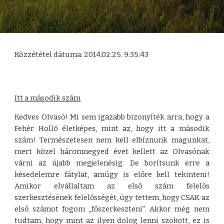
Közzététel dátuma: 2014.02.25. 9:35:43
Itt a második szám
Kedves Olvasó! Mi sem igazabb bizonyíték arra, hogy a
Fehér Holló életképes, mint az, hogy itt a második
szám! Természetesen nem kell elbíznunk magunkat,
mert közel háromnegyed évet kellett az Olvasónak
várni az újabb megjelenésig. De borítsunk erre a
késedelemre fátylat, amúgy is előre kell tekinteni!
Amikor elvállaltam az első szám felelős
szerkesztésének felelősségét, úgy tettem, hogy CSAK az
első számot fogom „főszerkeszteni”. Akkor még nem
tudtam, hogy mint az ilyen dolog lenni szokott, ez is