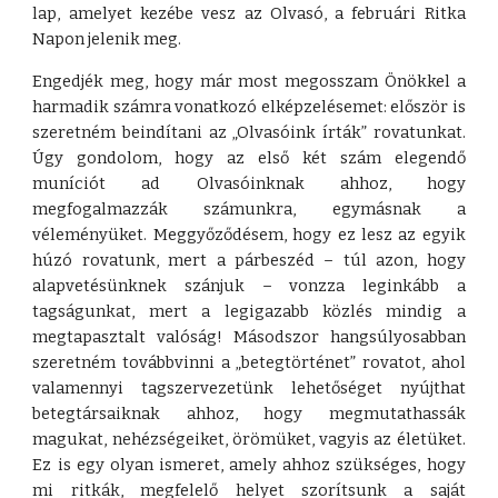
lap, amelyet kezébe vesz az Olvasó, a februári Ritka
Napon jelenik meg.
Engedjék meg, hogy már most megosszam Önökkel a
harmadik számra vonatkozó elképzelésemet: először is
szeretném beindítani az „Olvasóink írták” rovatunkat.
Úgy gondolom, hogy az első két szám elegendő
muníciót ad Olvasóinknak ahhoz, hogy
megfogalmazzák számunkra, egymásnak a
véleményüket. Meggyőződésem, hogy ez lesz az egyik
húzó rovatunk, mert a párbeszéd – túl azon, hogy
alapvetésünknek szánjuk – vonzza leginkább a
tagságunkat, mert a legigazabb közlés mindig a
megtapasztalt valóság! Másodszor hangsúlyosabban
szeretném továbbvinni a „betegtörténet” rovatot, ahol
valamennyi tagszervezetünk lehetőséget nyújthat
betegtársaiknak ahhoz, hogy megmutathassák
magukat, nehézségeiket, örömüket, vagyis az életüket.
Ez is egy olyan ismeret, amely ahhoz szükséges, hogy
mi ritkák, megfelelő helyet szorítsunk a saját