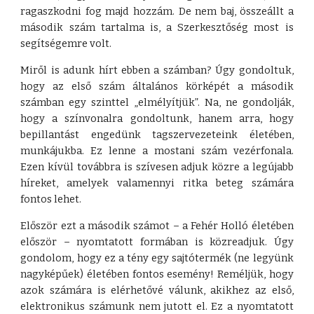
ragaszkodni fog majd hozzám. De nem baj, összeállt a
második szám tartalma is, a Szerkesztőség most is
segítségemre volt.
Miről is adunk hírt ebben a számban? Úgy gondoltuk,
hogy az első szám általános körképét a második
számban egy szinttel „elmélyítjük”. Na, ne gondolják,
hogy a színvonalra gondoltunk, hanem arra, hogy
bepillantást engedünk tagszervezeteink életében,
munkájukba. Ez lenne a mostani szám vezérfonala.
Ezen kívül továbbra is szívesen adjuk közre a legújabb
híreket, amelyek valamennyi ritka beteg számára
fontos lehet.
Először ezt a második számot – a Fehér Holló életében
először – nyomtatott formában is közreadjuk. Úgy
gondolom, hogy ez a tény egy sajtótermék (ne legyünk
nagyképűek) életében fontos esemény! Reméljük, hogy
azok számára is elérhetővé válunk, akikhez az első,
elektronikus számunk nem jutott el. Ez a nyomtatott